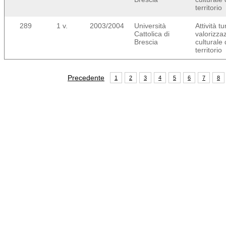
territorio
289
1 v.
2003/2004
Università
Attività tu
Cattolica di
valorizza
Brescia
culturale 
territorio
Precedente
1
2
3
4
5
6
7
8