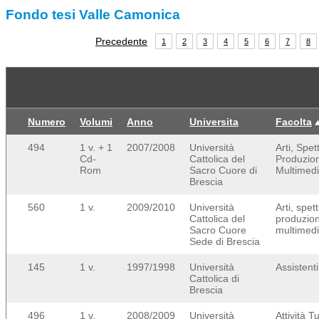
Fondo tesi Valle Camonica
Precedente
1
2
3
4
5
6
7
8
Numero
Volumi
Anno
Universita
Facolta
494
1 v. + 1
2007/2008
Università
Arti, Spet
Cd-
Cattolica del
Produzio
Rom
Sacro Cuore di
Multimedi
Brescia
560
1 v.
2009/2010
Università
Arti, spet
Cattolica del
produzio
Sacro Cuore
multimedi
Sede di Brescia
145
1 v.
1997/1998
Università
Assistenti
Cattolica di
Brescia
496
1 v.
2008/2009
Università
Attività T