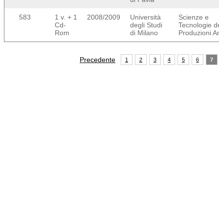
583
1 v. + 1
2008/2009
Università
Scienze e
Cd-
degli Studi
Tecnologie de
Rom
di Milano
Produzioni A
Precedente
1
2
3
4
5
6
7