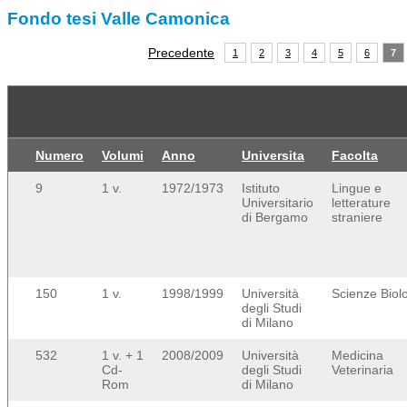
Fondo tesi Valle Camonica
Precedente
1
2
3
4
5
6
7
Numero
Volumi
Anno
Universita
Facolta
9
1 v.
1972/1973
Istituto
Lingue e
Universitario
letterature
di Bergamo
straniere
150
1 v.
1998/1999
Università
Scienze Biol
degli Studi
di Milano
532
1 v. + 1
2008/2009
Università
Medicina
Cd-
degli Studi
Veterinaria
Rom
di Milano