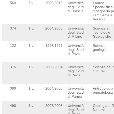
563
3 v.
2009/2010
Università
Laurea
degli Studi
Specialistica 
di Brescia
ingegneria p
l'ambiente e i
territorio
374
1 v.
2004/2005
Università
Scienze e
degli Studi
Tecnologie
di Milano
Geologiche
122
1 v.
1996/1997
Università
Scienze
degli Studi
geologiche
di Pavia
315
1 v.
2003/2004
Università
Scienze dei 
degli Studi
culturali
di Pavia
399
1 v.
2004/2005
Università
Antropologia
degli Studi
primatologia
di Parma
490
1 v.
2007/2008
Università
Geologia e R
degli Studi
Naturali
di Pavia