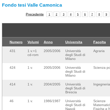
Fondo tesi Valle Camonica
Precedente
1
2
3
4
5
6
7
8
9
Numero
Volumi
Anno
Universita
Facolta
431
1 v.+1
2005/2006
Università
Agraria
cd-rom
degli Studi di
Milano
424
1 v.
2005/2006
Università
Scienza po
degli Studi di
Milano
414
1 v.
2004/2005
Università
Ingegneria 
degli Studi di
Brescia
46
1 v.
1986/1987
Università
Scienze
degli Studi di
Matematic
Napoli
Fisiche e N