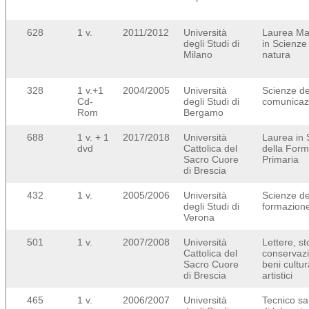
628
1 v.
2011/2012
Università
Laurea Mag
degli Studi di
in Scienze
Milano
natura
328
1 v.+1
2004/2005
Università
Scienze de
Cd-
degli Studi di
comunicaz
Rom
Bergamo
688
1 v. + 1
2017/2018
Università
Laurea in 
dvd
Cattolica del
della For
Sacro Cuore
Primaria
di Brescia
432
1 v.
2005/2006
Università
Scienze de
degli Studi di
formazion
Verona
501
1 v.
2007/2008
Università
Lettere, st
Cattolica del
conservazi
Sacro Cuore
beni cultur
di Brescia
artistici
465
1 v.
2006/2007
Università
Tecnico sa