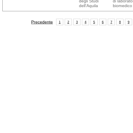
degli Studi
di laborato
dell'Aquila
biomedico
Precedente
1
2
3
4
5
6
7
8
9