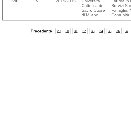
686
1 v.
2015/2016
Università
Laurea in 
Cattolica del
Servizi Soc
Sacro Cuore
Famiglie, 
di Milano
Comunità
Precedente
29
30
31
32
33
34
35
36
37