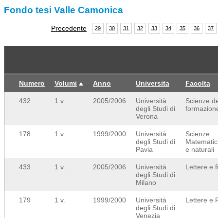
Fondo tesi Valle Camonica
Precedente
29
30
31
32
33
34
35
36
37
Numero
Volumi
Anno
Universita
Facolta
432
1 v.
2005/2006
Università
Scienze de
degli Studi di
formazion
Verona
178
1 v.
1999/2000
Università
Scienze
degli Studi di
Matematic
Pavia
e naturali
433
1 v.
2005/2006
Università
Lettere e f
degli Studi di
Milano
179
1 v.
1999/2000
Università
Lettere e F
degli Studi di
Venezia