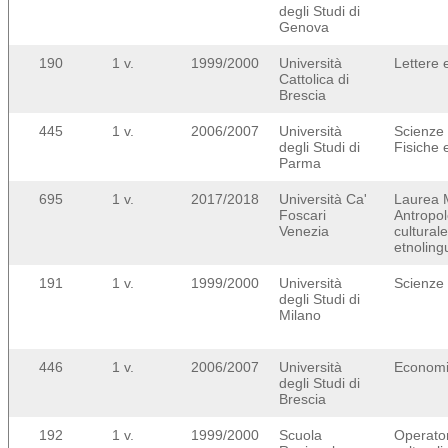
degli Studi di
Genova
190
1 v.
1999/2000
Università
Lettere e
Cattolica di
Brescia
445
1 v.
2006/2007
Università
Scienze
degli Studi di
Fisiche e
Parma
695
1 v.
2017/2018
Università Ca'
Laurea M
Foscari
Antropol
Venezia
cultural
etnolingu
191
1 v.
1999/2000
Università
Scienze 
degli Studi di
Milano
446
1 v.
2006/2007
Università
Econom
degli Studi di
Brescia
192
1 v.
1999/2000
Scuola
Operator