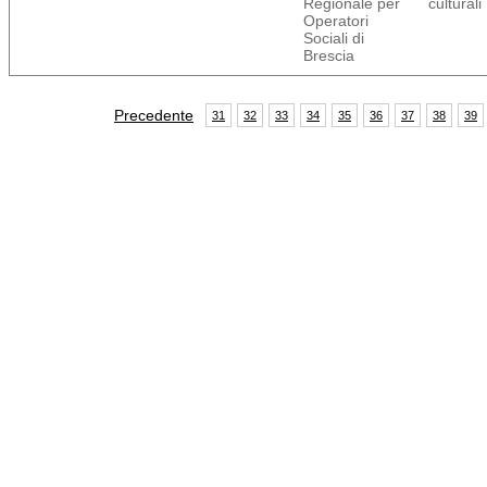
Regionale per
culturali
Operatori
Sociali di
Brescia
Precedente
31
32
33
34
35
36
37
38
39