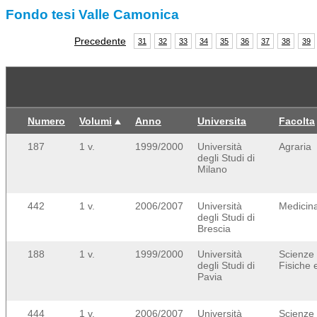
Fondo tesi Valle Camonica
Precedente
31
32
33
34
35
36
37
38
39
Numero
Volumi
Anno
Universita
Facolta
187
1 v.
1999/2000
Università
Agraria
degli Studi di
Milano
442
1 v.
2006/2007
Università
Medicina
degli Studi di
Brescia
188
1 v.
1999/2000
Università
Scienze
degli Studi di
Fisiche e
Pavia
444
1 v.
2006/2007
Università
Scienze 