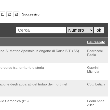
Successivo
41
42
43
Laureando
esa S. Matteo Apostolo in Angone di Darfo B.T. (BS)
Pedrocchi
Paolo
rcorso tra territorio e storia
Guerini
Michela
zione degli apparati del triduo dei morti nel
Cotti Letizia
Valle Camonica (BS)
Leoni Anna
Alice