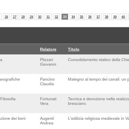
26
27
28
29
30
31
32
33
34
35
36
37
38
39
40
Relatore
Titolo
ia
Plizzari
Consolidamento statico della Chi
Giovanni
geografiche
Pancino
Malegno al tempo dei canali: un pe
Claudia
Filosofia
Fortunati
Tecnica e devozione nella realizza
Vera
bresciano.
zione dei beni
Augenti
L'edilizia religiosa medievale in 
Andrea