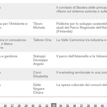
a
Il comitato di Basilea delle princip
riflessi sul sistema azienda e su
a per l'Ambiente e
Tiboni
Politiche per lo sviluppo sostenibi
io
Michela
studi del Parco Regionale dell'Ada
(Finlandia)
tica in consulenza
Tallone Oria
La Valle Camonica tra industria e
 e libera
one
 e gestione
Staluppi
Il parco dell'Adamello e la Valsav
e
Giuseppe
Angelo
a
Corvi
Il marketing territoriale in una zo
Elisabetta
a
Dalle
La spesa culturale dei comuni dell
Nogare
Chiara
26
27
28
29
30
31
32
33
34
35
36
37
38
39
40