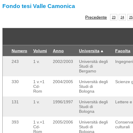
Fondo tesi Valle Camonica
Precedente
23
24
25
Numero
Volumi
Anno
Universita
Facolta
243
1 v.
2002/2003
Università degli
Ingegner
Studi di
Bergamo
330
1 v.+1
2004/2005
Università degli
Scienze 
Cd-
Studi di
Rom
Bologna
131
1 v.
1996/1997
Università degli
Lettere e 
Studi di
Bologna
393
1 v.+1
2005/2006
Università degli
Conserva
Cd-
Studi di
culturali
Rom
Bologna