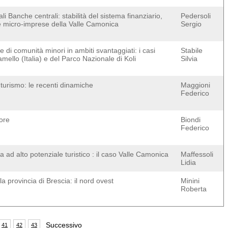
ali Banche centrali: stabilità del sistema finanziario,
Pedersoli
lle micro-imprese della Valle Camonica
Sergio
le di comunità minori in ambiti svantaggiati: i casi
Stabile
mello (Italia) e del Parco Nazionale di Koli
Silvia
 turismo: le recenti dinamiche
Maggioni
Federico
iore
Biondi
Federico
na ad alto potenziale turistico : il caso Valle Camonica
Maffessoli
Lidia
a provincia di Brescia: il nord ovest
Minini
Roberta
Successivo
41
42
43