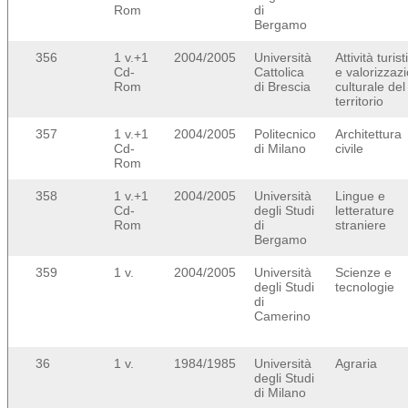
Rom
di
Bergamo
356
1 v.+1
2004/2005
Università
Attività turis
Cd-
Cattolica
e valorizzaz
Rom
di Brescia
culturale del
territorio
357
1 v.+1
2004/2005
Politecnico
Architettura
Cd-
di Milano
civile
Rom
358
1 v.+1
2004/2005
Università
Lingue e
Cd-
degli Studi
letterature
Rom
di
straniere
Bergamo
359
1 v.
2004/2005
Università
Scienze e
degli Studi
tecnologie
di
Camerino
36
1 v.
1984/1985
Università
Agraria
degli Studi
di Milano