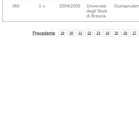
360
1 v.
2004/2005
Università
Giurisprude
degli Studi
di Brescia
Precedente
19
20
21
22
23
24
25
26
27