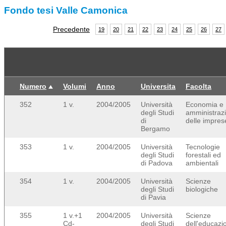
Fondo tesi Valle Camonica
Precedente
19
20
21
22
23
24
25
26
27
Numero
Volumi
Anno
Universita
Facolta
352
1 v.
2004/2005
Università
Economia e
degli Studi
amministraz
di
delle impres
Bergamo
353
1 v.
2004/2005
Università
Tecnologie
degli Studi
forestali ed
di Padova
ambientali
354
1 v.
2004/2005
Università
Scienze
degli Studi
biologiche
di Pavia
355
1 v.+1
2004/2005
Università
Scienze
Cd-
degli Studi
dell'educazi