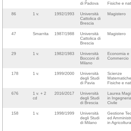
di Padova
Fisiche e nat
86
1 v.
1992/1993
Università
Magistero
Cattolica di
Brescia
47
Smarrita
1987/1988
Università
Magistero
Cattolica di
Brescia
29
1 v.
1982/1983
Università
Economia e
Bocconi di
Commercio
Milano
178
1 v.
1999/2000
Università
Scienze
degli Studi
Matematich
di Pavia
Fisiche e nat
676
1 v. + 2
2016/2017
Università
Laurea Magi
cd
degli Studi
in Ingegneri
di Brescia
Civile
158
1 v.
1998/1999
Università
Gestione Te
degli Studi
ed Amministr
di Milano
in Agricoltur