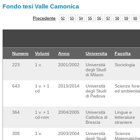
Fondo tesi Valle Camonica
Precedente
52
53
54
55
56
57
58
59
60
Numero
Volumi
Anno
Universita
Facolta
223
1 v.
2001/2002
Università
Sociologia
degli Studi
di Milano
643
1 v. + 1
2013/2014
Università
Scienze fores
cd
degli Studi
ed ambiental
di Padova
364
1 v. + 1
2004/2005
Università
Lingue e
cd-rom
Cattolica di
letterature
Brescia
straniere
308
1 v.
2003/2004
Università
Scienze
degli Studi
Matematich