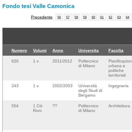
Fondo tesi Valle Camonica
Precedente
56
57
58
59
60
61
62
63
64
Numero
Volumi
Anno
Universita
Facolta
620
1 v.
2011/2012
Politecnico
Pianificazio
di Milano
urbana e
politiche
territoriali
243
1 v.
2002/2003
Università
Ingegneria
degli Studi di
Bergamo
554
1 Cd-
??
Politecnico
Architettura
Rom
di Milano