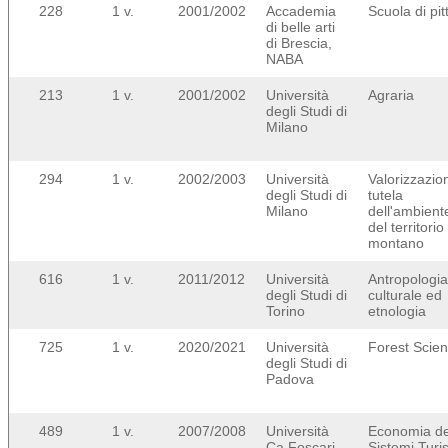
228
1 v.
2001/2002
Accademia
Scuola di pit
di belle arti
di Brescia,
NABA
213
1 v.
2001/2002
Università
Agraria
degli Studi di
Milano
294
1 v.
2002/2003
Università
Valorizzazio
degli Studi di
tutela
Milano
dell'ambient
del territorio
montano
616
1 v.
2011/2012
Università
Antropologia
degli Studi di
culturale ed
Torino
etnologia
725
1 v.
2020/2021
Università
Forest Scie
degli Studi di
Padova
489
1 v.
2007/2008
Università
Economia de
Ca Foscari
Sistemi Turis