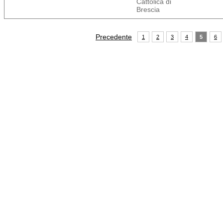
Cattolica di
Brescia
Precedente
1
2
3
4
5
6