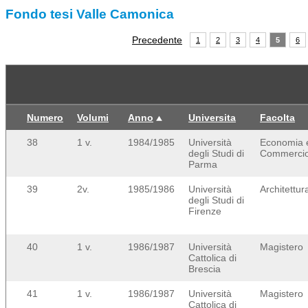
Fondo tesi Valle Camonica
Precedente
1
2
3
4
5
6
Numero
Volumi
Anno
Universita
Facolta
38
1 v.
1984/1985
Università
Economia 
degli Studi di
Commerci
Parma
39
2v.
1985/1986
Università
Architettur
degli Studi di
Firenze
40
1 v.
1986/1987
Università
Magistero
Cattolica di
Brescia
41
1 v.
1986/1987
Università
Magistero
Cattolica di