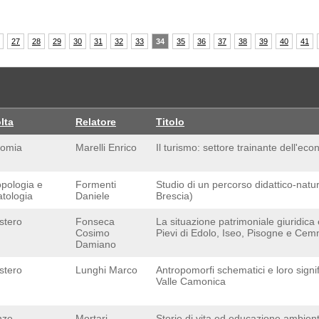
27
28
29
30
31
32
33
34
35
36
37
38
39
40
41
lta
Relatore
Titolo
omia
Marelli Enrico
Il turismo: settore trainante dell'e
opologia e
Formenti
Studio di un percorso didattico-nat
atologia
Daniele
Brescia)
stero
Fonseca
La situazione patrimoniale giuridica
Cosimo
Pievi di Edolo, Iseo, Pisogne e Ce
Damiano
stero
Lunghi Marco
Antropomorfi schematici e loro signifi
Valle Camonica
nze
Mortari
Storie di vita ed educazione ambien