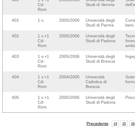
Cd-
Studi di Verona
dell
Rom
401
1 v.
2005/2006
Università degli
Cons
Studi di Parma
beni 
402
1 v.+1
2005/2006
Università degli
Tecn
Cd-
Studi di Padova
fores
Rom
ambi
403
1 v.+1
2005/2006
Università degli
Ingeg
Cd-
Studi di Brescia
Rom
404
1 v.+1
2004/2005
Università
Scie
Cd-
Cattolica di
form
Rom
Brescia
405
1 v.+1
2005/2006
Università degli
Psico
Cd-
Studi di Padova
Rom
Precedente
24
25
26