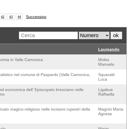
Successivo
42
43
44
Laureando
conomia in Valle Camonica
Moles
Manuela
uralistico nel comune di Paspardo (Valle Camonica,
Squaratti
Luca
 ed economica dell' Episcopato bresciano nelle
Ligabue
mmo
Raffaella
cato magico-religioso nelle incisioni rupestri della
Magrini Maria
Agnese
tale
Minini