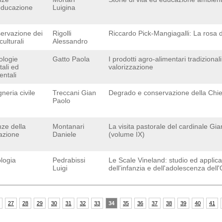
'educazione
Luigina
ervazione dei
Rigolli
Riccardo Pick-Mangiagalli: La rosa 
culturali
Alessandro
ologie
Gatto Paola
I prodotti agro-alimentari tradizional
tali ed
valorizzazione
entali
neria civile
Treccani Gian
Degrado e conservazione della Chies
Paolo
nze della
Montanari
La visita pastorale del cardinale G
azione
Daniele
(volume IX)
logia
Pedrabissi
Le Scale Vineland: studio ed applicaz
Luigi
dell'infanzia e dell'adolescenza del
27
28
29
30
31
32
33
34
35
36
37
38
39
40
41