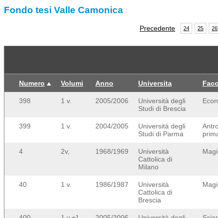
Fondo tesi Valle Camonica
Precedente
24
25
26
Numero
Volumi
Anno
Universita
Faco
398
1 v.
2005/2006
Università degli
Econ
Studi di Brescia
399
1 v.
2004/2005
Università degli
Antr
Studi di Parma
prim
4
2v,
1968/1969
Università
Magi
Cattolica di
Milano
40
1 v.
1986/1987
Università
Magi
Cattolica di
Brescia
400
1 v.+1
2005/2006
Università degli
Scie