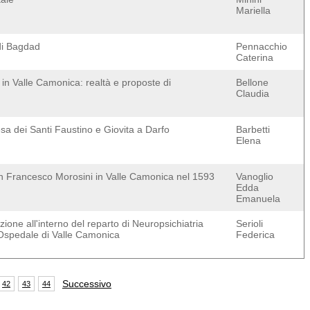
Mariella
di Bagdad
Pennacchio
Caterina
i in Valle Camonica: realtà e proposte di
Bellone
Claudia
a dei Santi Faustino e Giovita a Darfo
Barbetti
Elena
ian Francesco Morosini in Valle Camonica nel 1593
Vanoglio
Edda
Emanuela
ione all'interno del reparto di Neuropsichiatria
Serioli
l'Ospedale di Valle Camonica
Federica
Successivo
42
43
44