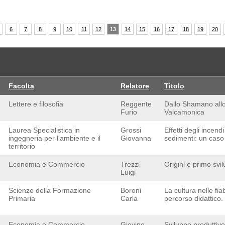
6
7
8
9
10
11
12
13
14
15
16
17
18
19
20
Facolta
Relatore
Titolo
Lettere e filosofia
Reggente
Dallo Shamano allo
Furio
Valcamonica
Laurea Specialistica in
Grossi
Effetti degli incend
ingegneria per l'ambiente e il
Giovanna
sedimenti: un caso 
territorio
Economia e Commercio
Trezzi
Origini e primo svi
Luigi
Scienze della Formazione
Boroni
La cultura nelle fi
Primaria
Carla
percorso didattico.
Economia e Commercio
Giovine
Sviluppo produttivo