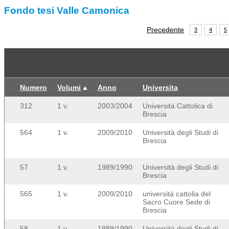
Fondo tesi Valle Camonica
Precedente
3
4
5
Numero
Volumi
Anno
Universita
312
1 v.
2003/2004
Università Cattolica di
Brescia
564
1 v.
2009/2010
Università degli Studi di
Brescia
57
1 v.
1989/1990
Università degli Studi di
Brescia
565
1 v.
2009/2010
università cattolia del
Sacro Cuore Sede di
Brescia
58
1 v.
1989/1990
Università degli Studi di