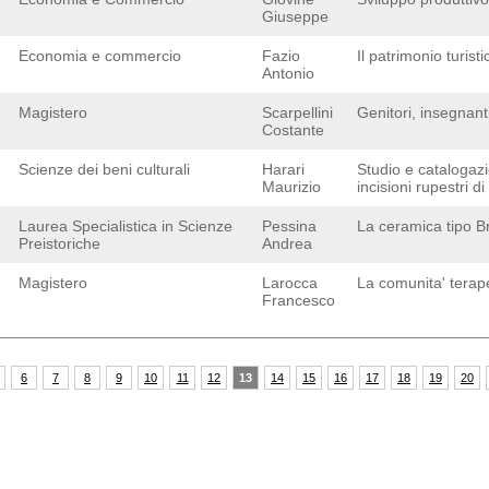
Giuseppe
Economia e commercio
Fazio
Il patrimonio turis
Antonio
Magistero
Scarpellini
Genitori, insegnant
Costante
Scienze dei beni culturali
Harari
Studio e catalogazi
Maurizio
incisioni rupestri 
Laurea Specialistica in Scienze
Pessina
La ceramica tipo B
Preistoriche
Andrea
Magistero
Larocca
La comunita' terape
Francesco
6
7
8
9
10
11
12
13
14
15
16
17
18
19
20