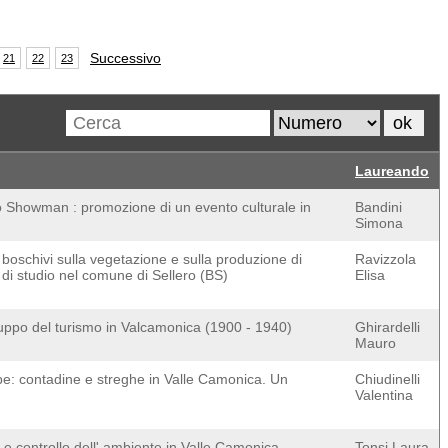
Successivo
21
22
23
Laureando
 Showman : promozione di un evento culturale in
Bandini
Simona
i boschivi sulla vegetazione e sulla produzione di
Ravizzola
di studio nel comune di Sellero (BS)
Elisa
luppo del turismo in Valcamonica (1900 - 1940)
Ghirardelli
Mauro
abe: contadine e streghe in Valle Camonica. Un
Chiudinelli
Valentina
 e controllo dell' ambiente in Valle Camonica
Tonsi Laura