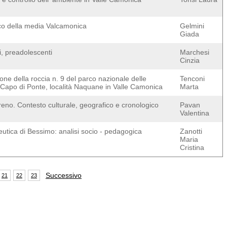
tico della media Valcamonica
Gelmini
Giada
i, preadolescenti
Marchesi
Cinzia
one della roccia n. 9 del parco nazionale delle
Tenconi
di Capo di Ponte, località Naquane in Valle Camonica
Marta
reno. Contesto culturale, geografico e cronologico
Pavan
Valentina
utica di Bessimo: analisi socio - pedagogica
Zanotti
Maria
Cristina
Successivo
21
22
23