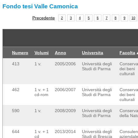
Fondo tesi Valle Camonica
Precedente
2
3
4
5
6
7
8
9
10
Numero
Volumi
Anno
Universita
Facolta
413
1 v.
2005/2006
Università degli
Conserva
Studi di Parma
dei beni
culturali
462
1 v. + 1
2006/2007
Università degli
Conserva
cd-rom
Studi di Parma
dei beni
culturali
590
1 v.
2008/2009
Università degli
Conserva
Studi di Parma
della Nat
644
1 v. + 1
2013/2014
Università degli
Consulen
cd
Studi di Brescia
aziendale