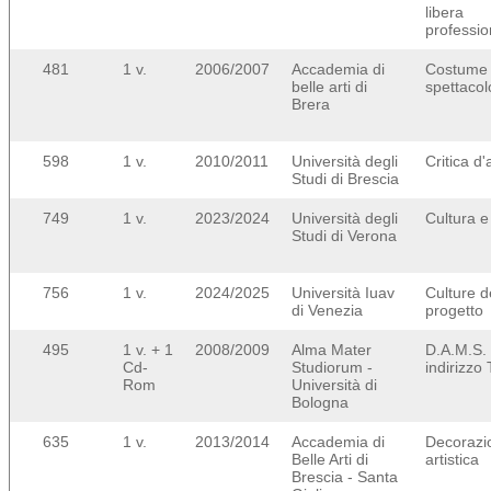
libera
professi
481
1 v.
2006/2007
Accademia di
Costume 
belle arti di
spettacol
Brera
598
1 v.
2010/2011
Università degli
Critica d'
Studi di Brescia
749
1 v.
2023/2024
Università degli
Cultura e 
Studi di Verona
756
1 v.
2024/2025
Università Iuav
Culture d
di Venezia
progetto
495
1 v. + 1
2008/2009
Alma Mater
D.A.M.S.
Cd-
Studiorum -
indirizzo 
Rom
Università di
Bologna
635
1 v.
2013/2014
Accademia di
Decorazi
Belle Arti di
artistica
Brescia - Santa