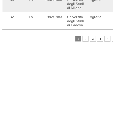
degli Studi
di Milano
32
1 v.
1982/1983
Università
Agraria
degli Studi
di Padova
1
2
3
4
5