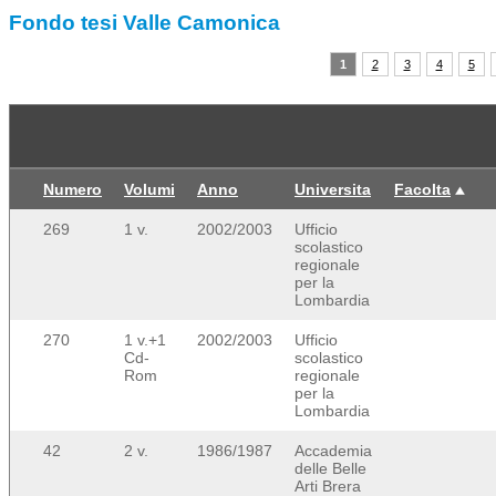
Fondo tesi Valle Camonica
1
2
3
4
5
Numero
Volumi
Anno
Universita
Facolta
269
1 v.
2002/2003
Ufficio
scolastico
regionale
per la
Lombardia
270
1 v.+1
2002/2003
Ufficio
Cd-
scolastico
Rom
regionale
per la
Lombardia
42
2 v.
1986/1987
Accademia
delle Belle
Arti Brera