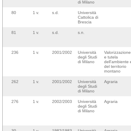
di Milano
80
1 v.
s.d.
Università
Cattolica di
Brescia
81
1 v.
s.d.
s.n.
236
1 v.
2001/2002
Università
Valorizzazione
degli Studi
e tutela
di Milano
dell'ambiente 
del territorio
montano
262
1 v.
2001/2002
Università
Agraria
degli Studi
di Milano
276
1 v.
2002/2003
Università
Agraria
degli Studi
di Milano
30
1 v.
1982/1983
Università
Agraria