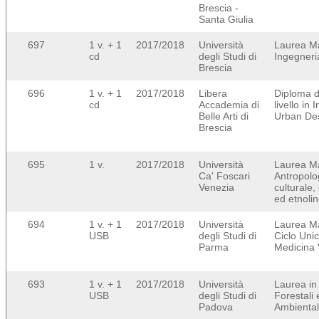
Brescia -
Santa Giulia
697
1 v. + 1
2017/2018
Università
Laurea Ma
cd
degli Studi di
Ingegneria
Brescia
696
1 v. + 1
2017/2018
Libera
Diploma d
cd
Accademia di
livello in 
Belle Arti di
Urban De
Brescia
695
1 v.
2017/2018
Università
Laurea Ma
Ca' Foscari
Antropolo
Venezia
culturale,
ed etnolin
694
1 v. + 1
2017/2018
Università
Laurea Ma
USB
degli Studi di
Ciclo Unic
Parma
Medicina 
693
1 v. + 1
2017/2018
Università
Laurea in
USB
degli Studi di
Forestali 
Padova
Ambiental