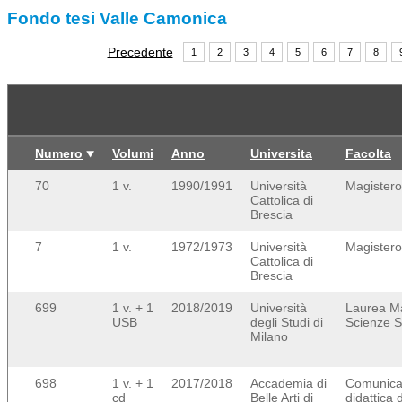
Fondo tesi Valle Camonica
Precedente
1
2
3
4
5
6
7
8
Numero
Volumi
Anno
Universita
Facolta
70
1 v.
1990/1991
Università
Magistero
Cattolica di
Brescia
7
1 v.
1972/1973
Università
Magistero
Cattolica di
Brescia
699
1 v. + 1
2018/2019
Università
Laurea Ma
USB
degli Studi di
Scienze S
Milano
698
1 v. + 1
2017/2018
Accademia di
Comunica
cd
Belle Arti di
didattica d