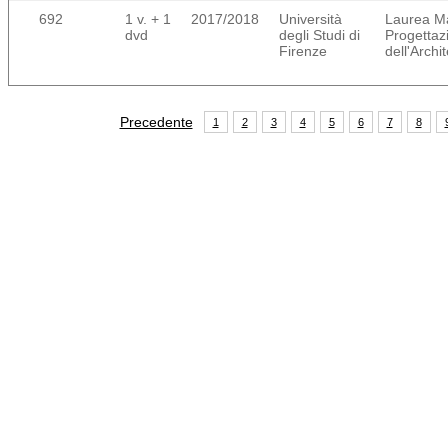
692
1 v. + 1
2017/2018
Università
Laurea Ma
dvd
degli Studi di
Progettaz
Firenze
dell'Archi
Precedente
1
2
3
4
5
6
7
8