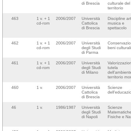
di Brescia
culturale del
territorio
463
1 v. + 1
2006/2007
Università
Discipline ar
cd-rom
Cattolica
musica e
di Brescia
spettacolo
462
1 v. + 1
2006/2007
Università
Conservazio
cd-rom
degli Studi
beni culturali
di Parma
461
1 v. + 1
2006/2007
Università
Valorizzazio
cd-rom
degli Studi
tutela
di Milano
dell'ambient
territorio m
460
1 v.
2006/2007
Università
Scienze
Cattolica
dell'educazi
di Brescia
46
1 v.
1986/1987
Università
Scienze
degli Studi
Matematich
di Napoli
Fisiche e Nat