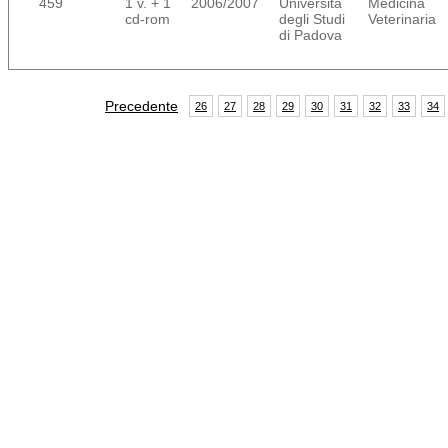
459
1 v. + 1
2006/2007
Università
Medicina
cd-rom
degli Studi
Veterinaria
di Padova
Precedente
26
27
28
29
30
31
32
33
34