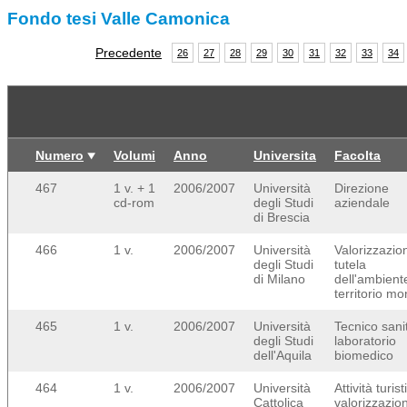
Fondo tesi Valle Camonica
Precedente
26
27
28
29
30
31
32
33
34
Numero
Volumi
Anno
Universita
Facolta
467
1 v. + 1
2006/2007
Università
Direzione
cd-rom
degli Studi
aziendale
di Brescia
466
1 v.
2006/2007
Università
Valorizzazio
degli Studi
tutela
di Milano
dell'ambient
territorio m
465
1 v.
2006/2007
Università
Tecnico sanit
degli Studi
laboratorio
dell'Aquila
biomedico
464
1 v.
2006/2007
Università
Attività turis
Cattolica
valorizzazio