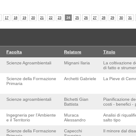
17
18
19
20
21
22
23
24
25
26
27
28
29
30
31
Facolta
Relatore
Titolo
Scienze Agroambientali
Mignani Ilaria
La coltivazione de
di fatto e strumen
Scienze della Formazione
Archetti Gabriele
La Pieve di Cemmo
Primaria
Scienze agroambientali
Bichetti Gian
Pianificazione de
Battista
costi - benefici -
Ingegneria per l'Ambiente
Muraca
Analisi di riqual
e il Territorio
Alessandro
salto tipo
Scienze della Formazione
Capecchi
Il minore dal disa
Primaria
Saverina