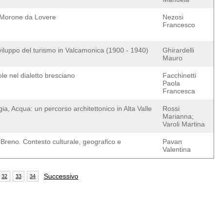
io Morone da Lovere
Nezosi
Francesco
sviluppo del turismo in Valcamonica (1900 - 1940)
Ghirardelli
Mauro
ole nel dialetto bresciano
Facchinetti
Paola
Francesca
a, Acqua: un percorso architettonico in Alta Valle
Rossi
Marianna;
Varoli Martina
 Breno. Contesto culturale, geografico e
Pavan
Valentina
Successivo
32
33
34