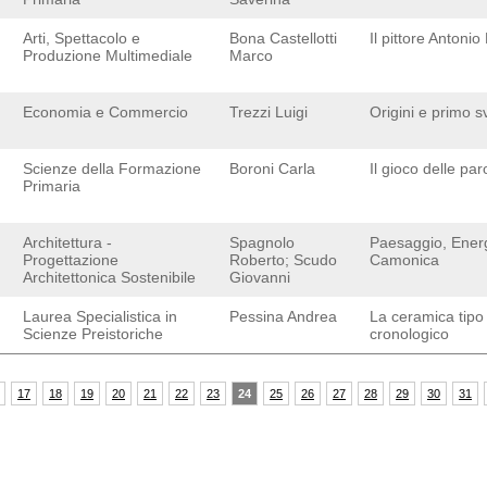
Arti, Spettacolo e
Bona Castellotti
Il pittore Anton
Produzione Multimediale
Marco
Economia e Commercio
Trezzi Luigi
Origini e primo 
Scienze della Formazione
Boroni Carla
Il gioco delle par
Primaria
Architettura -
Spagnolo
Paesaggio, Energi
Progettazione
Roberto; Scudo
Camonica
Architettonica Sostenibile
Giovanni
Laurea Specialistica in
Pessina Andrea
La ceramica tipo
Scienze Preistoriche
cronologico
17
18
19
20
21
22
23
24
25
26
27
28
29
30
31