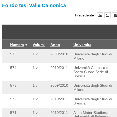
Fondo tesi Valle Camonica
Precedente
14
15
16
Numero
Volumi
Anno
Universita
575
1 v.
2009/2010
Università degli Studi di
Milano
574
1 v.
2010/2011
Università Cattolica del
Sacro Cuore Sede di
Brescia
573
1 v.
2009/2010
Università degli Studi di
Milano
572
1 v.
2010/2011
Università degli Studi di
Brescia
571
1 v.
2010/2011
Alma Mater Studiorum -
Università di Bologna