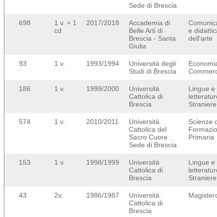
Sede di Brescia
698
1 v. + 1
2017/2018
Accademia di
Comunic
cd
Belle Arti di
e didatti
Brescia - Santa
dell'arte
Giulia
93
1 v.
1993/1994
Università degli
Economi
Studi di Brescia
Commerc
186
1 v.
1999/2000
Università
Lingue e
Cattolica di
letteratu
Brescia
Straniere
574
1 v.
2010/2011
Università
Scienze d
Cattolica del
Formazi
Sacro Cuore
Primaria
Sede di Brescia
153
1 v.
1998/1999
Università
Lingue e
Cattolica di
letteratu
Brescia
Straniere
43
2v.
1986/1987
Università
Magister
Cattolica di
Brescia