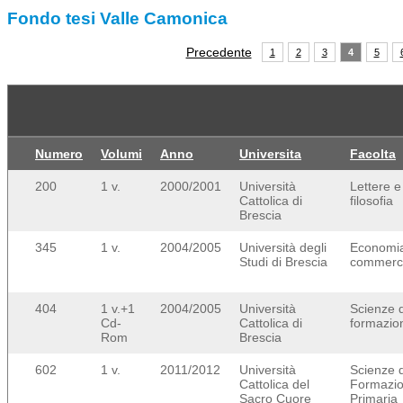
Fondo tesi Valle Camonica
Precedente
1
2
3
4
5
Numero
Volumi
Anno
Universita
Facolta
200
1 v.
2000/2001
Università
Lettere e
Cattolica di
filosofia
Brescia
345
1 v.
2004/2005
Università degli
Economi
Studi di Brescia
commerc
404
1 v.+1
2004/2005
Università
Scienze d
Cd-
Cattolica di
formazio
Rom
Brescia
602
1 v.
2011/2012
Università
Scienze d
Cattolica del
Formazi
Sacro Cuore
Primaria