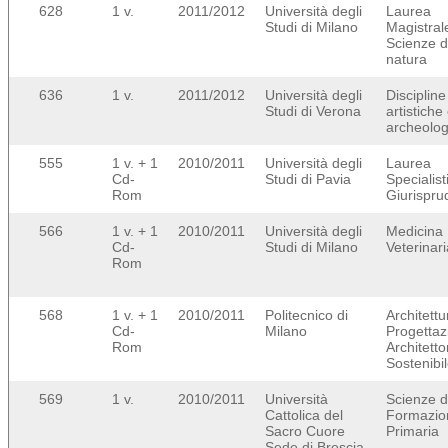
628
1 v.
2011/2012
Università degli
Laurea
Studi di Milano
Magistral
Scienze d
natura
636
1 v.
2011/2012
Università degli
Discipline
Studi di Verona
artistiche
archeolog
555
1 v. + 1
2010/2011
Università degli
Laurea
Cd-
Studi di Pavia
Specialist
Rom
Giurispr
566
1 v. + 1
2010/2011
Università degli
Medicina
Cd-
Studi di Milano
Veterinari
Rom
568
1 v. + 1
2010/2011
Politecnico di
Architettu
Cd-
Milano
Progettaz
Rom
Architetto
Sostenibi
569
1 v.
2010/2011
Università
Scienze d
Cattolica del
Formazio
Sacro Cuore
Primaria
Sede di Brescia