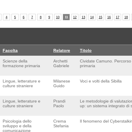
4
5
6
7
8
9
10
11
12
13
14
15
16
17
18
Facolta
Relatore
Titolo
Scienze della
Archetti
Cividate Camuno. Percorso d
formazione primaria
Gabriele
primaria
Lingue, letterature e
Milanese
Voci e volti della Sibilla
culture straniere
Guido
Lingue, letterature e
Prandi
Le metodologie di valutazione
culture straniere
Paolo
up: un sistema integrato di 
Psicologia dello
Crema
Il fenomeno del Cyberstalki
sviluppo e della
Stefania
comunicazione