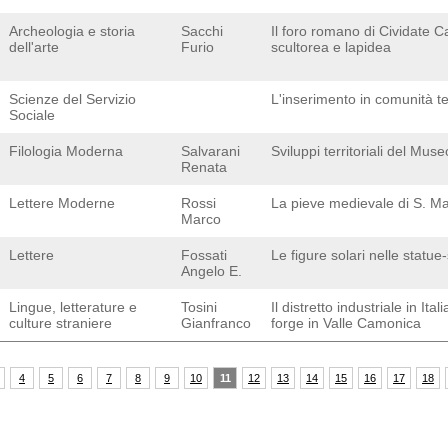
Archeologia e storia
Sacchi
Il foro romano di Cividate C
dell'arte
Furio
scultorea e lapidea
Scienze del Servizio
L'inserimento in comunità t
Sociale
Filologia Moderna
Salvarani
Sviluppi territoriali del Mu
Renata
Lettere Moderne
Rossi
La pieve medievale di S. M
Marco
Lettere
Fossati
Le figure solari nelle statue
Angelo E.
Lingue, letterature e
Tosini
Il distretto industriale in I
culture straniere
Gianfranco
forge in Valle Camonica
4
5
6
7
8
9
10
11
12
13
14
15
16
17
18