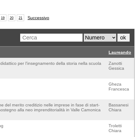
Successivo
19
20
21
Laureando
idattico per l'insegnamento della storia nella scuola
Zanotti
Gessica
Gheza
Francesca
 del merito creditizio nelle imprese in fase di start-
Bassanesi
sostegno alla neo imprenditorialità in Valle Camonica
Chiara
ng
Troletti
Chiara