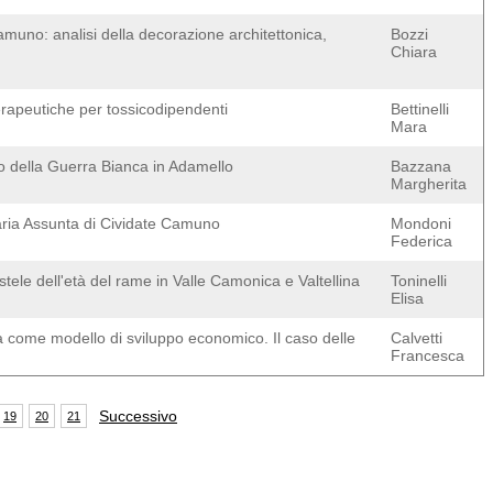
amuno: analisi della decorazione architettonica,
Bozzi
Chiara
erapeutiche per tossicodipendenti
Bettinelli
Mara
seo della Guerra Bianca in Adamello
Bazzana
Margherita
aria Assunta di Cividate Camuno
Mondoni
Federica
-stele dell'età del rame in Valle Camonica e Valtellina
Toninelli
Elisa
talia come modello di sviluppo economico. Il caso delle
Calvetti
Francesca
Successivo
19
20
21