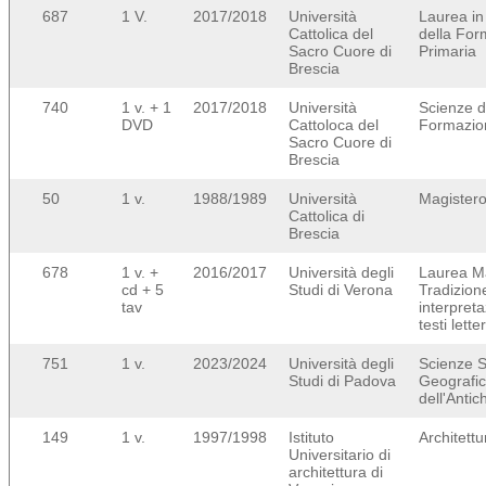
687
1 V.
2017/2018
Università
Laurea in
Cattolica del
della For
Sacro Cuore di
Primaria
Brescia
740
1 v. + 1
2017/2018
Università
Scienze d
DVD
Cattoloca del
Formazio
Sacro Cuore di
Brescia
50
1 v.
1988/1989
Università
Magister
Cattolica di
Brescia
678
1 v. +
2016/2017
Università degli
Laurea Ma
cd + 5
Studi di Verona
Tradizion
tav
interpret
testi lette
751
1 v.
2023/2024
Università degli
Scienze S
Studi di Padova
Geografi
dell'Antic
149
1 v.
1997/1998
Istituto
Architettu
Universitario di
architettura di