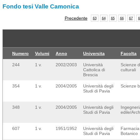
Fondo tesi Valle Camonica
Precedente
63
64
65
66
67
6
Numero
Volumi
Anno
Universita
Facolta
244
1 v.
2002/2003
Università
Scienze d
Cattolica di
culturali
Brescia
354
1 v.
2004/2005
Università degli
Scienze b
Studi di Pavia
348
1 v.
2004/2005
Università degli
Ingegneri
Studi di Pavia
edile/Arch
607
1 v.
1951/1952
Università degli
Farmacia 
Studi di Pavia
Botanico