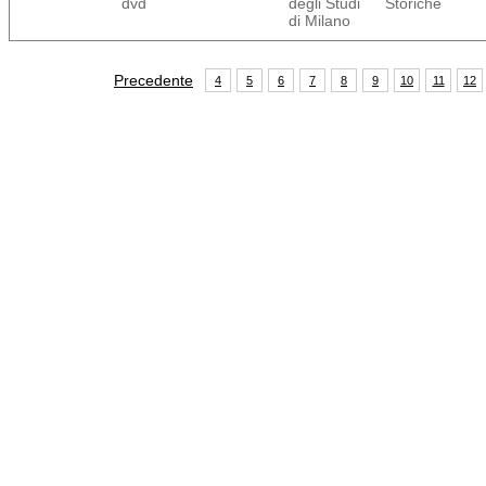
dvd
degli Studi
Storiche
di Milano
Precedente
4
5
6
7
8
9
10
11
12