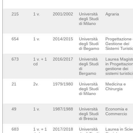
215
1 v.
2001/2002
Università
Agraria
degli Studi
di Milano
654
1 v.
2014/2015
Università
Progettazione
degli Studi
Gestione dei
di Begamo
Sistemi Turistic
673
1 v. + 1
2016/2017
Università
Laurea Magist
cd
degli Studi
in Progettazio
di
gestione dei
Bergamo
sistemi turistici
21
2v.
1979/1980
Università
Medicina e
degli Studi
Chirurgia
di Milano
49
1 v.
1987/1988
Università
Economia e
degli Studi
Commercio
di Brescia
683
1 v. + 1
2017/2018
Università
Laurea in Sci